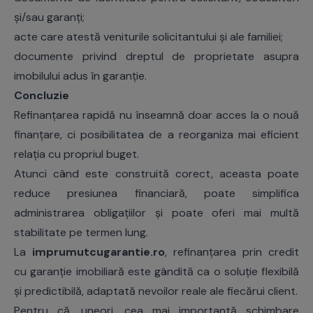
și/sau garanți;
acte care atestă veniturile solicitantului și ale familiei;
documente privind dreptul de proprietate asupra
imobilului adus în garanție.
Concluzie
Refinanțarea rapidă nu înseamnă doar acces la o nouă
finanțare, ci posibilitatea de a reorganiza mai eficient
relația cu propriul buget.
Atunci când este construită corect, aceasta poate
reduce presiunea financiară, poate simplifica
administrarea obligațiilor și poate oferi mai multă
stabilitate pe termen lung.
La
imprumutcugarantie.ro
, refinanțarea prin credit
cu garanție imobiliară este gândită ca o soluție flexibilă
și predictibilă, adaptată nevoilor reale ale fiecărui client.
Pentru că, uneori, cea mai importantă schimbare