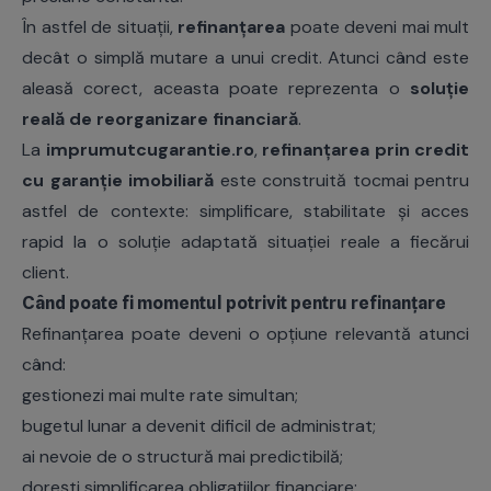
În astfel de situații,
refinanțarea
poate deveni mai mult
decât o simplă mutare a unui credit. Atunci când este
aleasă corect, aceasta poate reprezenta o
soluție
reală de reorganizare financiară
.
La
imprumutcugarantie.ro
,
refinanțarea prin
credit
cu garanție imobiliară
este construită tocmai pentru
astfel de contexte: simplificare, stabilitate și acces
rapid la o soluție adaptată situației reale a fiecărui
client.
Când poate fi momentul potrivit pentru refinanțare
Refinanțarea poate deveni o opțiune relevantă atunci
când:
gestionezi mai multe rate simultan;
bugetul lunar a devenit dificil de administrat;
ai nevoie de o structură mai predictibilă;
dorești simplificarea obligațiilor financiare;