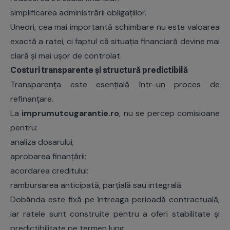
simplificarea administrării obligațiilor.
Uneori, cea mai importantă schimbare nu este valoarea
exactă a ratei, ci faptul că situația financiară devine mai
clară și mai ușor de controlat.
Costuri transparente și structură predictibilă
Transparența este esențială într-un proces de
refinanțare.
La
imprumutcugarantie.ro
, nu se percep comisioane
pentru:
analiza dosarului;
aprobarea finanțării;
acordarea creditului;
rambursarea anticipată, parțială sau integrală.
Dobânda este fixă pe întreaga perioadă contractuală,
iar ratele sunt construite pentru a oferi stabilitate și
predictibilitate pe termen lung.