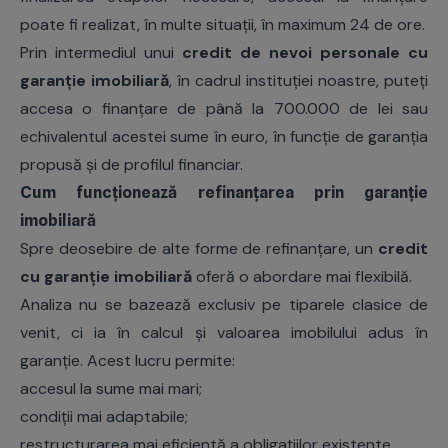
poate fi realizat, în multe situații, în maximum 24 de ore.
Prin intermediul unui
credit de nevoi personale cu
garanție imobiliară
, în cadrul instituției noastre, puteți
accesa o finanțare de până la 700.000 de lei sau
echivalentul acestei sume în euro, în funcție de garanția
propusă și de profilul financiar.
Cum funcționează refinanțarea prin garanție
imobiliară
Spre deosebire de alte forme de refinanțare, un
credit
cu garanție imobiliară
oferă o abordare mai flexibilă.
Analiza nu se bazează exclusiv pe tiparele clasice de
venit, ci ia în calcul și valoarea imobilului adus în
garanție. Acest lucru permite:
accesul la sume mai mari;
condiții mai adaptabile;
restructurarea mai eficientă a obligațiilor existente.