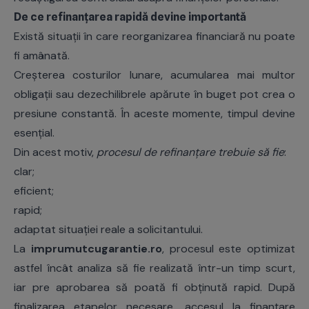
De ce refinanțarea rapidă devine importantă
Există situații în care reorganizarea financiară nu poate
fi amânată.
Creșterea costurilor lunare, acumularea mai multor
obligații sau dezechilibrele apărute în buget pot crea o
presiune constantă. În aceste momente, timpul devine
esențial.
Din acest motiv,
procesul de refinanțare trebuie să fie
:
clar;
eficient;
rapid;
adaptat situației reale a solicitantului.
La
imprumutcugarantie.ro
, procesul este optimizat
astfel încât analiza să fie realizată într-un timp scurt,
iar pre aprobarea să poată fi obținută rapid. După
finalizarea etapelor necesare, accesul la finanțare